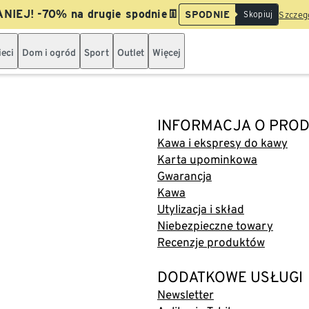
NIEJ! -70% na drugie spodnie👖
SPODNIE
Skopiuj
Szczegó
ieci
Dom i ogród
Sport
Outlet
Więcej
INFORMACJA O PROD
Kawa i ekspresy do kawy
Karta upominkowa
Gwarancja
Kawa
Utylizacja i skład
Niebezpieczne towary
Recenzje produktów
DODATKOWE USŁUGI
Newsletter