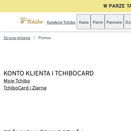
W PARZE TA
Kolekcje Tchibo
Kawa
Panie
Panowie
Dz
Strona główna
Pomoc
KONTO KLIENTA I TCHIBOCARD
Moje Tchibo
TchiboCard i Ziarna