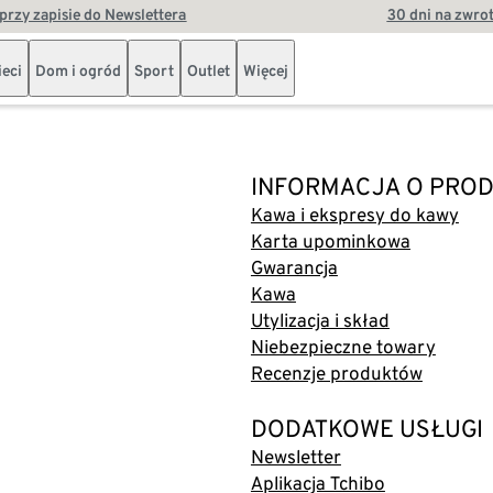
przy zapisie do Newslettera
30 dni na zwro
ieci
Dom i ogród
Sport
Outlet
Więcej
INFORMACJA O PROD
Kawa i ekspresy do kawy
Karta upominkowa
Gwarancja
Kawa
Utylizacja i skład
Niebezpieczne towary
Recenzje produktów
DODATKOWE USŁUGI
Newsletter
Aplikacja Tchibo