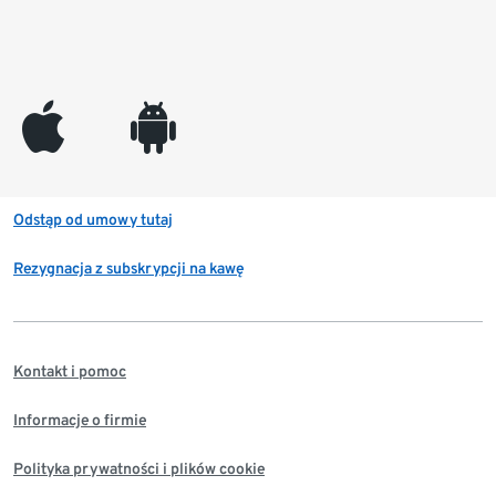
appleinc
android
Odstąp od umowy tutaj
Rezygnacja z subskrypcji na kawę
Kontakt i pomoc
Informacje o firmie
Polityka prywatności i plików cookie