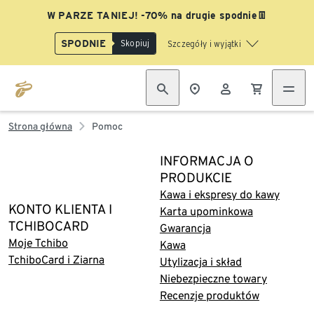
W PARZE TANIEJ! -70% na drugie spodnie👖
SPODNIE
Skopiuj
Szczegóły i wyjątki
Strona główna
Pomoc
INFORMACJA O
PRODUKCIE
Kawa i ekspresy do kawy
KONTO KLIENTA I
Karta upominkowa
TCHIBOCARD
Gwarancja
Moje Tchibo
Kawa
TchiboCard i Ziarna
Utylizacja i skład
Niebezpieczne towary
Recenzje produktów