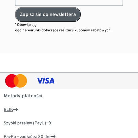
Zapisz się do newslettera
¹ Obowiązują
ogólne warunki dotyczące realizacji kuponów rabatowych.
Metody płatności
BLIK
Szybki przelew (PayU)
PayPo – zapłać za 30 dni