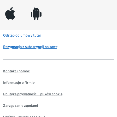
appleinc
android
Odstąp od umowy tutaj
Rezygnacja z subskrypcji na kawę
Kontakt i pomoc
Informacje o firmie
Polityka prywatności i plików cookie
Zarządzanie zgodami