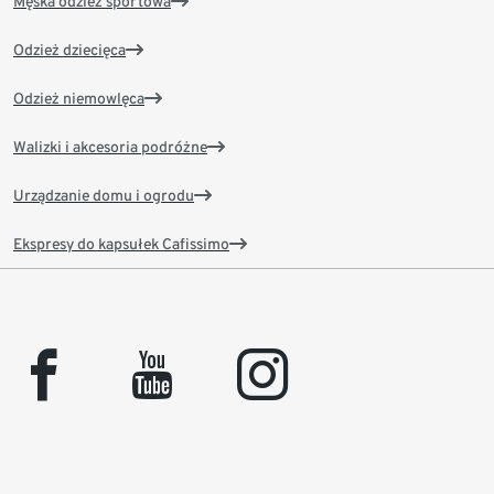
Męska odzież sportowa
Odzież dziecięca
Odzież niemowlęca
Walizki i akcesoria podróżne
Urządzanie domu i ogrodu
Ekspresy do kapsułek Cafissimo
facebook
youtube
instagram