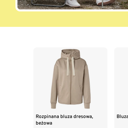
Koniec listy
Rozpinana bluza dresowa,
Bluz
beżowa