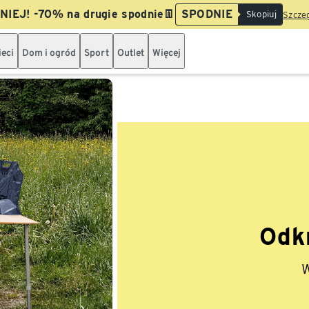
IEJ! -70% na drugie spodnie👖
SPODNIE
Skopiuj
Szczeg
ieci
Dom i ogród
Sport
Outlet
Więcej
Odk
W