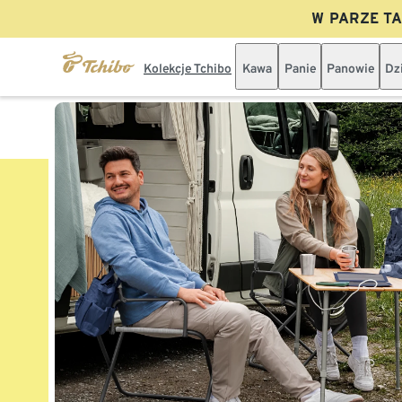
W PARZE TAN
Kolekcje Tchibo
Kawa
Panie
Panowie
Dz