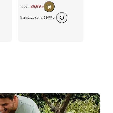
29,99
39,99
zł
zł
Najniższa cena:
39,99
zł