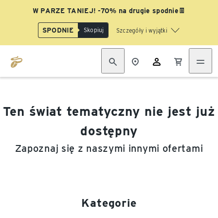
W PARZE TANIEJ! -70% na drugie spodnie👖
SPODNIE
Skopiuj
Szczegóły i wyjątki
Ten świat tematyczny nie jest już
dostępny
Zapoznaj się z naszymi innymi ofertami
Kategorie