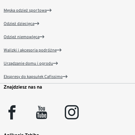
Męska odzież sportowa
Odzież dziecięca
Odzież niemowlęca
Walizki i akcesoria podróżne
Urządzanie domu i ogrodu
Ekspresy do kapsułek Cafissimo
Znajdziesz nas na
facebook
youtube
instagram