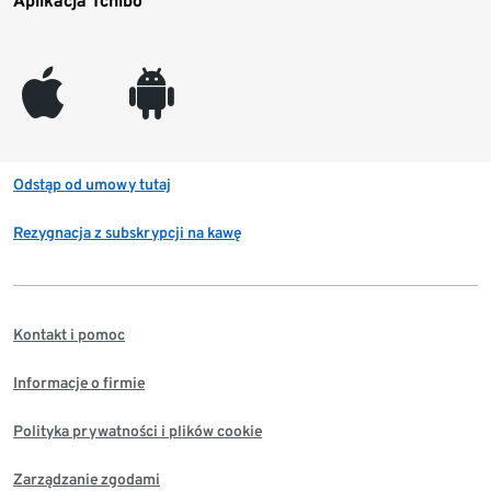
Aplikacja Tchibo
appleinc
android
Odstąp od umowy tutaj
Rezygnacja z subskrypcji na kawę
Kontakt i pomoc
Informacje o firmie
Polityka prywatności i plików cookie
Zarządzanie zgodami