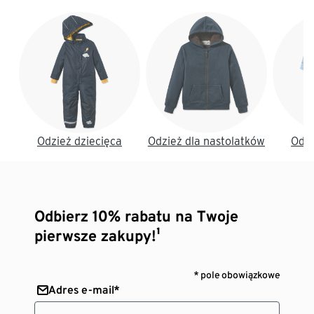
Koniec listy
Odzież dziecięca
Odzież dla nastolatków
Odzi
Odbierz 10% rabatu na Twoje
pierwsze zakupy!¹
* pole obowiązkowe
Adres e-mail*