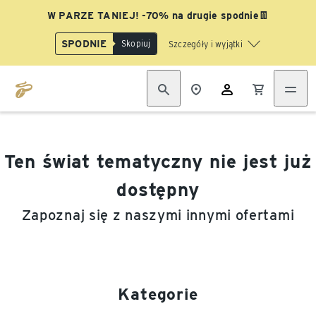
W PARZE TANIEJ! -70% na drugie spodnie👖
SPODNIE
Skopiuj
Szczegóły i wyjątki
Ten świat tematyczny nie jest już
dostępny
Zapoznaj się z naszymi innymi ofertami
Kategorie