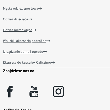
Męska odzież sportowa
Odzież dziecięca
Odzież niemowlęca
Walizki i akcesoria podróżne
Urządzanie domu i ogrodu
Ekspresy do kapsułek Cafissimo
Znajdziesz nas na
facebook
youtube
instagram