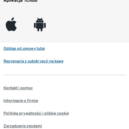
Aplikacja Tchibo
appleinc
android
Odstąp od umowy tutaj
Rezygnacja z subskrypcji na kawę
Kontakt i pomoc
Informacje o firmie
Polityka prywatności i plików cookie
Zarządzanie zgodami