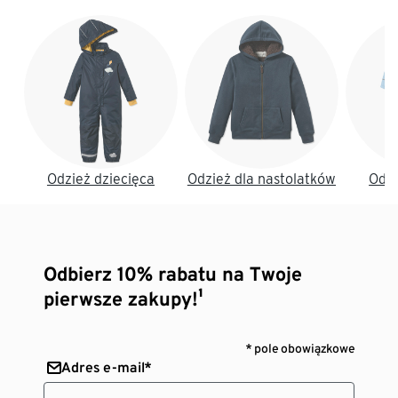
Koniec listy
Odzież dziecięca
Odzież dla nastolatków
Odzi
Odbierz 10% rabatu na Twoje
pierwsze zakupy!¹
* pole obowiązkowe
Adres e-mail*