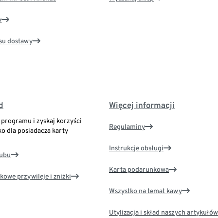
y
su dostawy
d
Więcej informacji
o programu i zyskaj korzyści
Regulaminy
ko dla posiadacza karty
Instrukcje obsługi
lubu
Karta podarunkowa
kowe przywileje i zniżki
Wszystko na temat kawy
Utylizacja i skład naszych artykułów