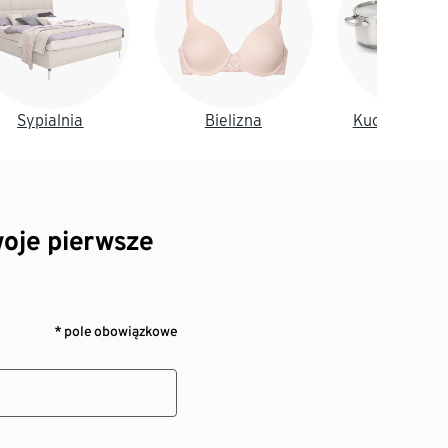
Sypialnia
Bielizna
Kuchnia i jad
oje pierwsze
* pole obowiązkowe