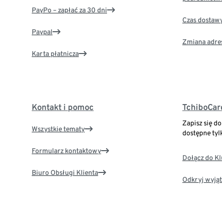
PayPo – zapłać za 30 dni
Czas dostaw
Paypal
Zmiana adre
Karta płatnicza
Kontakt i pomoc
TchiboCar
Zapisz się d
Wszystkie tematy
dostępne tyl
Formularz kontaktowy
Dołącz do K
Biuro Obsługi Klienta
Odkryj wyjąt