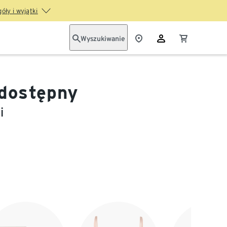
óły i wyjątki
Wyszukiwanie
 dostępny
i