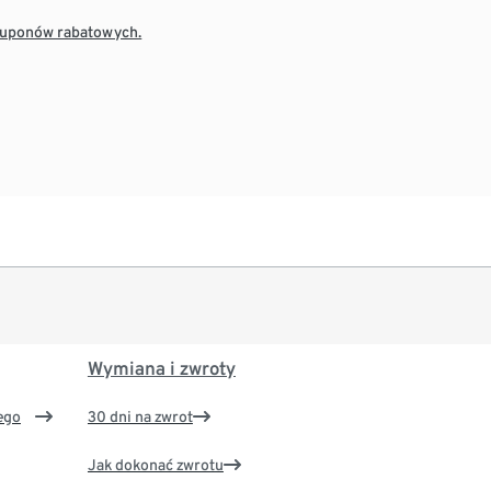
 kuponów rabatowych.
Wymiana i zwroty
ego
30 dni na zwrot
Jak dokonać zwrotu