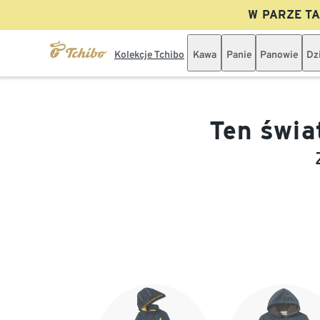
W PARZE TAN
Kolekcje Tchibo
Kawa
Panie
Panowie
Dz
Ten świa
Koniec listy