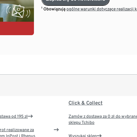
¹ Obowiązują
ogólne warunki dotyczące realizacji
Click & Collect
tawa od 195 zł
Zamów z dostawą za 0 zł do wybran
sklepu Tchibo
rot realizowane za
em InPost i Rhenus
Wyszukaj sklep