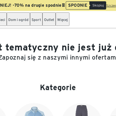
IEJ! -70% na drugie spodnie👖
SPODNIE
Skopiuj
Szczeg
ieci
Dom i ogród
Sport
Outlet
Więcej
t tematyczny nie jest już
Zapoznaj się z naszymi innymi ofertam
Kategorie