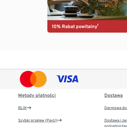
10% Rabat powitalny¹
Metody płatności
Dostawa
BLIK
Darmowa dos
Szybki przelew (PayU)
Dostawa i zw
pośrednictw