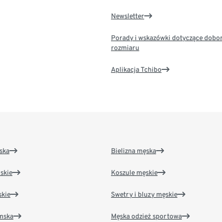
Newsletter
Porady i wskazówki dotyczące dobo
rozmiaru
Aplikacja Tchibo
ska
Bielizna męska
skie
Koszule męskie
kie
Swetry i bluzy męskie
amska
Męska odzież sportowa