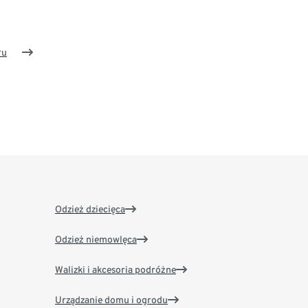
ru
Odzież dziecięca
Odzież niemowlęca
Walizki i akcesoria podróżne
Urządzanie domu i ogrodu