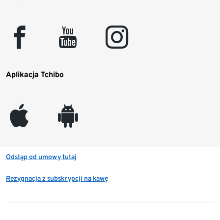
facebook
youtube
instagram
Aplikacja Tchibo
appleinc
android
Odstąp od umowy tutaj
Rezygnacja z subskrypcji na kawę