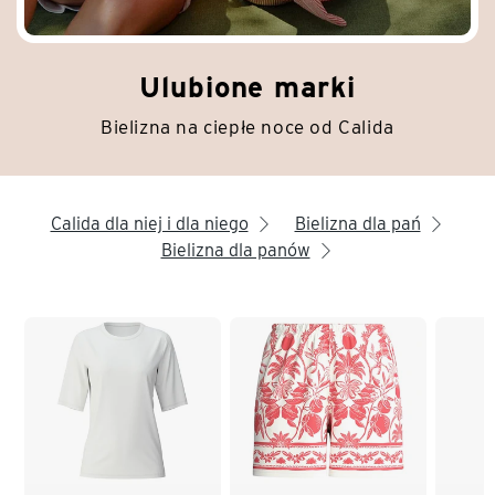
Ulubione marki
Bielizna na ciepłe noce od Calida
Calida dla niej i dla niego
Bielizna dla pań
arrow_right
arrow_right
Bielizna dla panów
arrow_right
Koniec listy