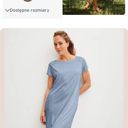
Dostępne rozmiary
XS
S
M
L