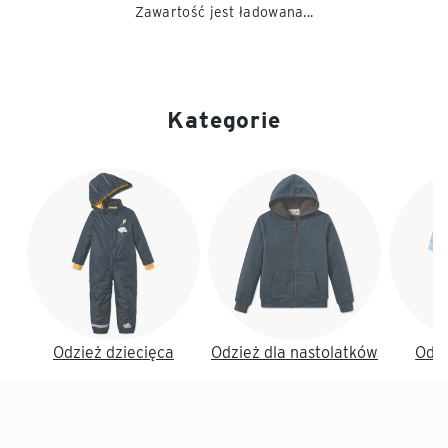
Zawartość jest ładowana...
Kategorie
Koniec listy
Odzież dziecięca
Odzież dla nastolatków
Odzi