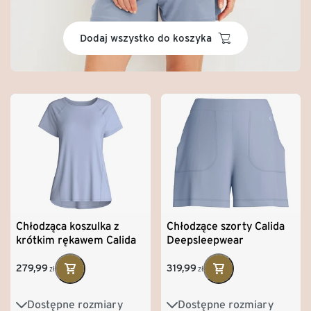
basket
Dodaj wszystko do koszyka
Chłodząca koszulka z
Chłodzące szorty Calida
krótkim rękawem Calida
Deepsleepwear
Deepsleepwear
279,99
319,99
zł
zł
Dostępne rozmiary
Dostępne rozmiary
XS
S
M
L
XS
S
M
L