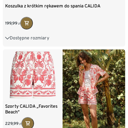
Koszulka z krótkim rękawem do spania CALIDA
199,99
zł
Dostępne rozmiary
XS
S
M
L
XL
Szorty CALIDA „Favorites
Beach”
229,99
zł