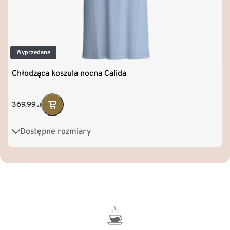
Wyprzedane
Chłodząca koszula nocna Calida
369,99
zł
Dostępne rozmiary
XS
S
M
L