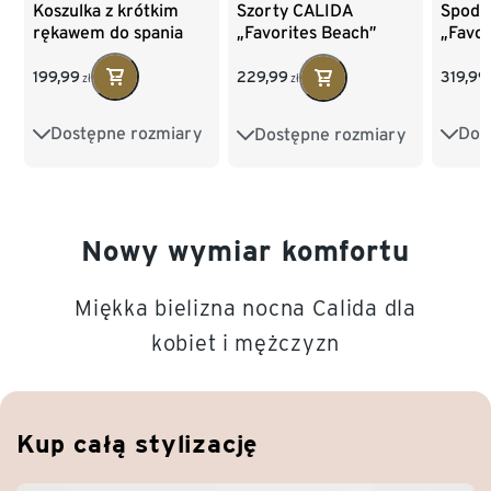
Koszulka z krótkim
Spodn
Szorty CALIDA
rękawem do spania
„Favou
„Favorites Beach”
CALIDA
199,99
319,99
229,99
zł
zł
Dostępne rozmiary
Dos
Dostępne rozmiary
XS
S
M
L
XS
XS
S
M
L
XL
Nowy wymiar komfortu
Miękka bielizna nocna Calida dla
kobiet i mężczyzn
Kup całą stylizację