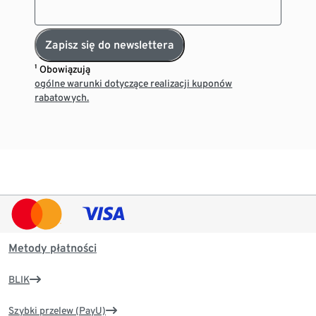
Zapisz się do newslettera
¹ Obowiązują
ogólne warunki dotyczące realizacji kuponów
rabatowych.
Metody płatności
BLIK
Szybki przelew (PayU)