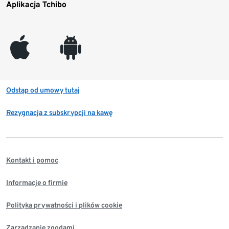
Aplikacja Tchibo
appleinc
android
Odstąp od umowy tutaj
Rezygnacja z subskrypcji na kawę
Kontakt i pomoc
Informacje o firmie
Polityka prywatności i plików cookie
Zarządzanie zgodami