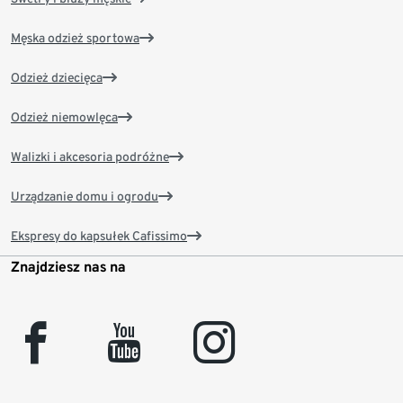
Męska odzież sportowa
Odzież dziecięca
Odzież niemowlęca
Walizki i akcesoria podróżne
Urządzanie domu i ogrodu
Ekspresy do kapsułek Cafissimo
Znajdziesz nas na
facebook
youtube
instagram