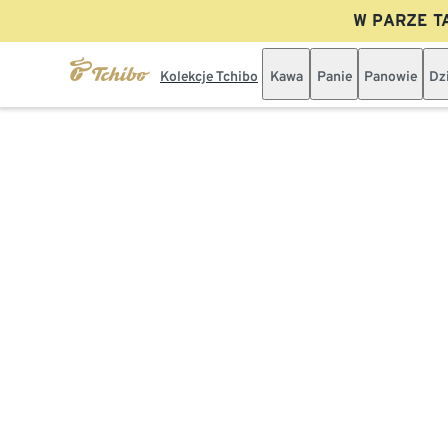
W PARZE TA
Kolekcje Tchibo
Kawa
Panie
Panowie
Dz