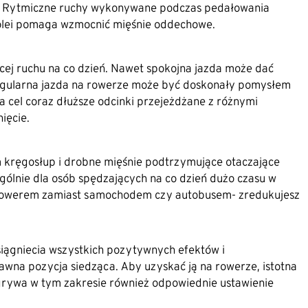
a. Rytmiczne ruchy wykonywane podczas pedałowania
olei pomaga wzmocnić mięśnie oddechowe.
ęcej ruchu na co dzień. Nawet spokojna jazda może dać
regularna jazda na rowerze może być doskonały pomysłem
 cel coraz dłuższe odcinki przejeżdżane z różnymi
ięcie.
m kręgosłup i drobne mięśnie podtrzymujące otaczające
gólnie dla osób spędzających na co dzień dużo czasu w
a rowerem zamiast samochodem czy autobusem- zredukujesz
siągniecia wszystkich pozytywnych efektów i
awna pozycja siedząca. Aby uzyskać ją na rowerze, istotna
dgrywa w tym zakresie również odpowiednie ustawienie