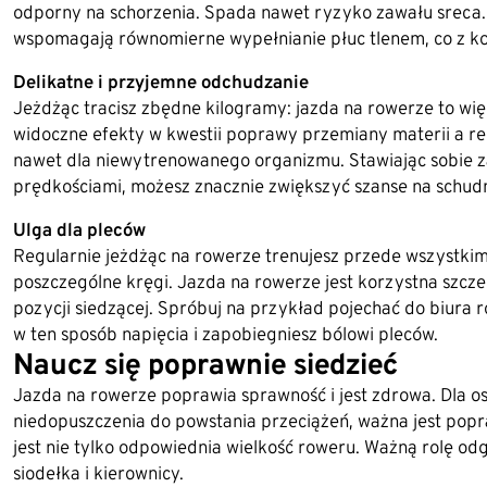
odporny na schorzenia. Spada nawet ryzyko zawału srec
wspomagają równomierne wypełnianie płuc tlenem, co z k
Delikatne i przyjemne odchudzanie
Jeżdżąc tracisz zbędne kilogramy: jazda na rowerze to wi
widoczne efekty w kwestii poprawy przemiany materii a 
nawet dla niewytrenowanego organizmu. Stawiając sobie za
prędkościami, możesz znacznie zwiększyć szanse na schudn
Ulga dla pleców
Regularnie jeżdżąc na rowerze trenujesz przede wszystki
poszczególne kręgi. Jazda na rowerze jest korzystna szcze
pozycji siedzącej. Spróbuj na przykład pojechać do biur
w ten sposób napięcia i zapobiegniesz bólowi pleców.
Naucz się poprawnie siedzieć
Jazda na rowerze poprawia sprawność i jest zdrowa. Dla o
niedopuszczenia do powstania przeciążeń, ważna jest popr
jest nie tylko odpowiednia wielkość roweru. Ważną rolę o
siodełka i kierownicy.