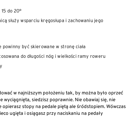
 15 do 20°
icą służy wsparciu kręgosłupa i zachowaniu jego
e powinny być skierowane w stronę ciała
tosowana do długości nóg i wielkości ramy roweru
ły
jdować w najniższym położeniu tak, by można było oprzeć
e wyciągnięta, siedzisz poprawnie. Nie obawiaj się, nie
ie opierasz stopy na pedale piętą ale śródstopiem. Wówczas
eco ugięta i osiągasz przy naciskaniu na pedały