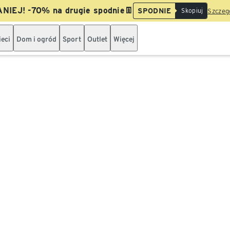
NIEJ! -70% na drugie spodnie👖
SPODNIE
Skopiuj
Szczegó
ieci
Dom i ogród
Sport
Outlet
Więcej