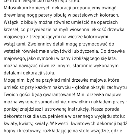
centrum elegancko nakrytego stołu.
Miłośnikom kobiecych dekoracji proponujemy owinąć
drewnianą nogę patery bibułą w pastelowych kolorach.
Wstążki z bibuły można również umieścić na oparciach
krzeseł, co przywiedzie na myśl wiosenną lekkość drzewka
majowego z trzepoczącymi na wietrze kolorowymi
wstążkami. Zwolennicy detali mogą przymocować do
wstążek również małe wizytówki lub życzenia. Do drzewka
majowego, jako symbolu wiosny i zbliżającego się lata,
można nawiązać również innymi, starannie wykonanymi
detalami dekoracji stołu.
Mogą nimi być na przykład mini drzewka majowe, które
umieścisz przy każdym nakryciu - głośne okrzyki zachwytu
Twoich gości będą gwarantowane! Mini drzewka majowe
można wykonać samodzielnie, niewielkim nakładem pracy -
poniżej znajdziesz ilustrowaną instrukcję. Nasza porada
dekoratorska dla uzupełnienia wiosennego wyglądu stołu:
kwiaty, kwiaty, kwiaty. W kwestii kwiatowych dekoracji bądź
hojny i kreatywny, rozkładając je na stole wszędzie, gdzie