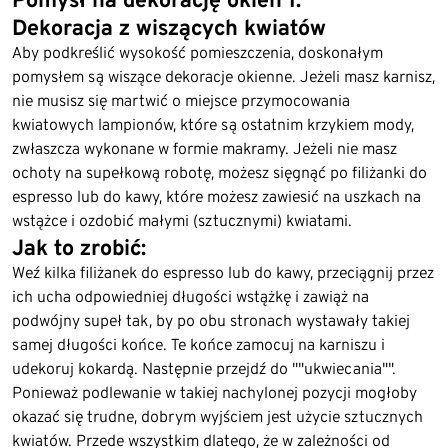
Dekoracja z wiszących kwiatów
Aby podkreślić wysokość pomieszczenia, doskonałym
pomysłem są wiszące dekoracje okienne. Jeżeli masz karnisz,
nie musisz się martwić o miejsce przymocowania
kwiatowych lampionów, które są ostatnim krzykiem mody,
zwłaszcza wykonane w formie makramy. Jeżeli nie masz
ochoty na supełkową robotę, możesz sięgnąć po filiżanki do
espresso lub do kawy, które możesz zawiesić na uszkach na
wstążce i ozdobić małymi (sztucznymi) kwiatami.
Jak to zrobić:
Weź kilka filiżanek do espresso lub do kawy, przeciągnij przez
ich ucha odpowiedniej długości wstążkę i zawiąż na
podwójny supeł tak, by po obu stronach wystawały takiej
samej długości końce. Te końce zamocuj na karniszu i
udekoruj kokardą. Następnie przejdź do ""ukwiecania"".
Ponieważ podlewanie w takiej nachylonej pozycji mogłoby
okazać się trudne, dobrym wyjściem jest użycie sztucznych
kwiatów. Przede wszystkim dlatego, że w zależności od