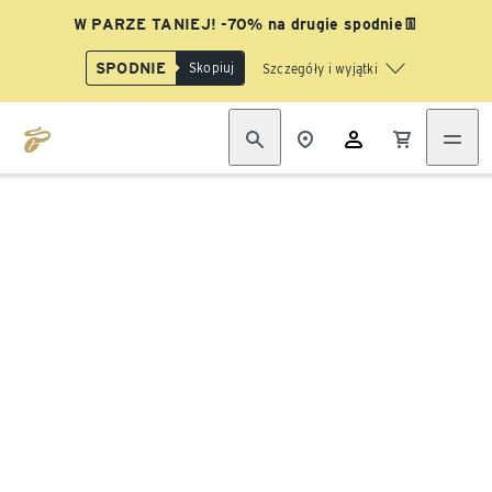
W PARZE TANIEJ! -70% na drugie spodnie👖
SPODNIE
Skopiuj
Szczegóły i wyjątki