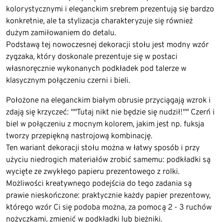
kolorystycznymi i eleganckim srebrem prezentują się bardzo
konkretnie, ale ta stylizacja charakteryzuje się również
dużym zamiłowaniem do detalu.
Podstawą tej nowoczesnej dekoracji stołu jest modny wzór
zygzaka, który doskonale prezentuje się w postaci
własnoręcznie wykonanych podkładek pod talerze w
klasycznym połączeniu czerni i bieli.
Położone na eleganckim białym obrusie przyciągają wzrok i
zdają się krzyczeć: ""Tutaj nikt nie będzie się nudził!"" Czerń i
biel w połączeniu z mocnym kolorem, jakim jest np. fuksja
tworzy przepiękną nastrojową kombinację.
Ten wariant dekoracji stołu można w łatwy sposób i przy
użyciu niedrogich materiałów zrobić samemu: podkładki są
wycięte ze zwykłego papieru prezentowego z rolki.
Możliwości kreatywnego podejścia do tego zadania są
prawie nieskończone: praktycznie każdy papier prezentowy,
którego wzór Ci się podoba można, za pomocą 2 - 3 ruchów
nożyczkami, zmienić w podkładki lub bieżniki.