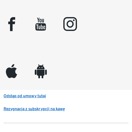
facebook
youtube
instagram
appleinc
android
Odstąp od umowy tutaj
Rezygnacja z subskrypcji na kawę