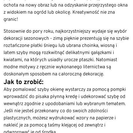
ochota na nowy obraz lub na odzyskanie przejrzystego okna
z widokiem na ogród lub okolicę. Kreatywność nie zna
granic!
Stosownie do pory roku, najkorzystniejszy wydaje się wybór
dekoracji sezonowych - zimą pięknie prezentują się na szybie
roztańczone płatki śniegu lub ubrana choinka, wiosną i
latem szyby mogą rozkwitnąć delikatnymi gałązkami i
kwiatami, na których usiadły urocze ptaszki. Natomiast
modne motywy z ręcznie wykonanego liternictwa są
doskonałym sposobem na całoroczną dekorację.
Jak to zrobić:
Aby pomalować szyby okienę wystarczy za pomocą pompki
wprowadzić do pisaka płynną kredę i udekorować szybę od
wewnątrz zgodnie z upodobaniami lub wybranym tematem.
Jeśli nie jesteś przekonany co do swoich zdolności
plastycznych, możesz wydrukować wzory na papierze i
nakleić je za pomocą taśmy klejącej od zewnątrz i
odwzorować je od środka.