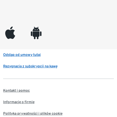
appleinc
android
Odstąp od umowy tutaj
Rezygnacja z subskrypcji na kawę
Kontakt i pomoc
Informacje o firmie
Polityka prywatności i plików cookie