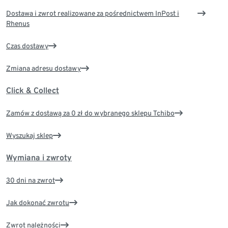
Dostawa i zwrot realizowane za pośrednictwem InPost i
Rhenus
Czas dostawy
Zmiana adresu dostawy
Click & Collect
Zamów z dostawą za 0 zł do wybranego sklepu Tchibo
Wyszukaj sklep
Wymiana i zwroty
30 dni na zwrot
Jak dokonać zwrotu
Zwrot należności