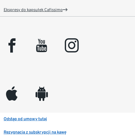
Ekspresy do kapsułek Cafissimo
facebook
youtube
instagram
appleinc
android
Odstąp od umowy tutaj
Rezygnacja z subskrypcji na kawę