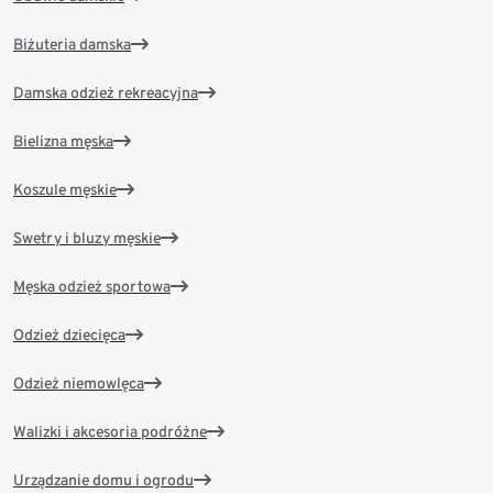
Biżuteria damska
Damska odzież rekreacyjna
Bielizna męska
Koszule męskie
Swetry i bluzy męskie
Męska odzież sportowa
Odzież dziecięca
Odzież niemowlęca
Walizki i akcesoria podróżne
Urządzanie domu i ogrodu