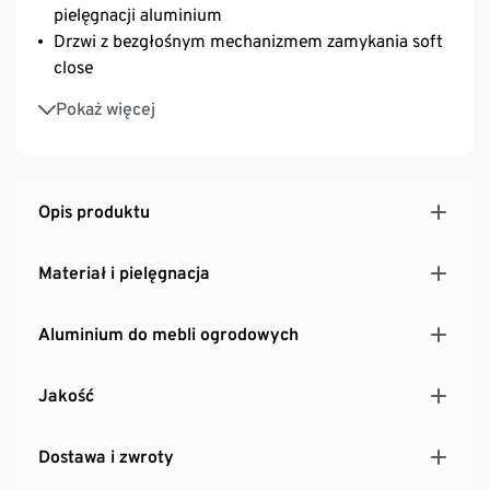
pielęgnacji aluminium
Drzwi z bezgłośnym mechanizmem zamykania soft
close
Tylna ściana z listewek wykonanych z lakierowanego
Pokaż więcej
proszkowo aluminium o wyglądzie drewna
Ściana z listewek przystosowana do zawieszania
doniczek
Opis produktu
Materiał i pielęgnacja
Aluminium do mebli ogrodowych
Jakość
Dostawa i zwroty